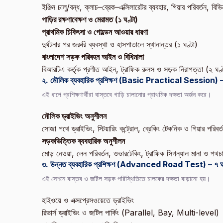
ইঞ্জিন চালু/বন্ধ, ক্লাচ–ব্রেক–এক্সিলারেটর ব্যবহার, গিয়ার পরিবর্তন,
গাড়ির রক্ষণাবেক্ষণ ও মেরামত (১ ঘণ্টা)
প্রাথমিক চিকিৎসা ও গোল্ডেন আওয়ার ধারণা
দুর্ঘটনার পর জরুরি ব্যবস্থা ও হাসপাতালে স্থানান্তর (১ ঘণ্টা)
বাংলাদেশ সড়ক পরিবহন আইন ও বিধিমালা
বিআরটিএ কর্তৃক প্রণীত আইন, ট্রাফিক রুলস ও সড়ক নিরাপত্তা (২ ঘণ্
২. মৌলিক ব্যবহারিক প্রশিক্ষণ (Basic Practical Session) – 
এই ধাপে প্রশিক্ষণার্থীরা বাস্তবে গাড়ি চালানোর প্রাথমিক দক্ষতা অর্জন করে।
মৌলিক ড্রাইভিং অনুশীলন
সোজা পথে ড্রাইভিং, স্টিয়ারিং কন্ট্রোল, ব্রেকিং টেকনিক ও গিয়ার পরিবর্
সড়কভিত্তিক ব্যবহারিক অনুশীলন
মোড় নেওয়া, লেন পরিবর্তন, ওভারটেকিং, ট্রাফিক সিগন্যাল মানা ও পথচার
৩. উন্নত ব্যবহারিক প্রশিক্ষণ (Advanced Road Test) – ৭ ঘণ
এই সেশনে বাস্তব ও জটিল সড়ক পরিস্থিতিতে চালকের দক্ষতা বাড়ানো হয়।
হাইওয়ে ও এক্সপ্রেসওয়েতে ড্রাইভিং
রিভার্স ড্রাইভিং ও জটিল পার্কিং (Parallel, Bay, Multi-level)