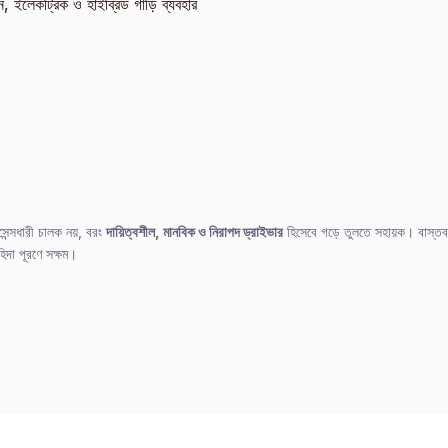
ন, ইলেকট্রিক ও হাইব্রিড গাড়ি ব্যবহার
াইসেন্সধারী চালক নয়, বরং
দায়িত্বশীল, মানবিক ও নিরাপদ ড্রাইভার
হিসেবে গড়ে তুলতে সহায়ক। বাস্তব
িদা পূরণে সক্ষম।