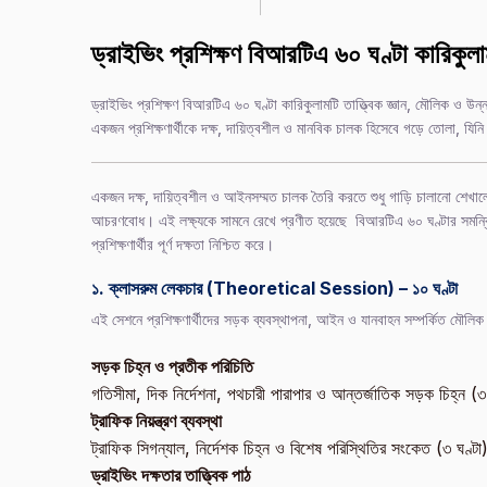
ড্রাইভিং প্রশিক্ষণ বিআরটিএ ৬০ ঘণ্টা কারি
ড্রাইভিং প্রশিক্ষণ বিআরটিএ ৬০ ঘণ্টা কারিকুলামটি তাত্ত্বিক জ্ঞান, মৌলিক ও উ
একজন প্রশিক্ষণার্থীকে দক্ষ, দায়িত্বশীল ও মানবিক চালক হিসেবে গড়ে তোলা, যিনি
একজন দক্ষ, দায়িত্বশীল ও আইনসম্মত চালক তৈরি করতে শুধু গাড়ি চালানো শেখালে
আচরণবোধ। এই লক্ষ্যকে সামনে রেখে প্রণীত হয়েছে বিআরটিএ ৬০ ঘণ্টার সমন্বিত ড্রা
প্রশিক্ষণার্থীর পূর্ণ দক্ষতা নিশ্চিত করে।
১. ক্লাসরুম লেকচার (Theoretical Session) – ১০ ঘণ্টা
এই সেশনে প্রশিক্ষণার্থীদের সড়ক ব্যবস্থাপনা, আইন ও যানবাহন সম্পর্কিত মৌলিক
সড়ক চিহ্ন ও প্রতীক পরিচিতি
গতিসীমা, দিক নির্দেশনা, পথচারী পারাপার ও আন্তর্জাতিক সড়ক চিহ্ন (৩ 
ট্রাফিক নিয়ন্ত্রণ ব্যবস্থা
ট্রাফিক সিগন্যাল, নির্দেশক চিহ্ন ও বিশেষ পরিস্থিতির সংকেত (৩ ঘণ্টা
ড্রাইভিং দক্ষতার তাত্ত্বিক পাঠ