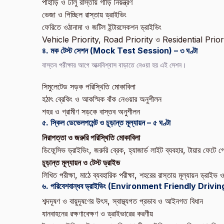
পাহাড়ি ও ঢালু রাস্তায় গাড়ি নিয়ন্ত্রণ
ভেজা ও পিচ্ছিল রাস্তায় ড্রাইভিং
ফেরিতে ওঠানামা ও জটিল ইন্টারসেকশন ড্রাইভিং
Vehicle Priority, Road Priority ও Residential Priorit
৪. মক টেস্ট সেশন (Mock Test Session) – ৩ ঘণ্টা
বাস্তব পরীক্ষার আগে আত্মবিশ্বাস বাড়াতে নেওয়া হয় এই সেশন।
সিমুলেটেড সড়ক পরিস্থিতি মোকাবিলা
হঠাৎ ব্রেকিং ও আকস্মিক বাঁক নেওয়ার অনুশীলন
শহর ও গ্রামীণ সড়কে বাস্তব অনুশীলন
৫. স্কিল ডেভেলপমেন্ট ও চূড়ান্ত মূল্যায়ন – ৫ ঘণ্টা
নিরাপত্তা ও জরুরি পরিস্থিতি মোকাবিলা
ডিফেন্সিভ ড্রাইভিং, জরুরি ব্রেক, হ্যাজার্ড লাইট ব্যবহার, টায়ার ফেট
চূড়ান্ত মূল্যায়ন ও টেস্ট ড্রাইভ
লিখিত পরীক্ষা, মাঠে ব্যবহারিক পরীক্ষা, শহরের রাস্তায় মূল্যায়ন ড্রাইভ 
৬. পরিবেশবান্ধব ড্রাইভিং (Environment Friendly Driving)
শব্দদূষণ ও বায়ুদূষণের উৎস, স্বাস্থ্যগত প্রভাব ও আইনগত বিধান
যানবাহনের রক্ষণাবেক্ষণ ও ড্রাইভারের করণীয়