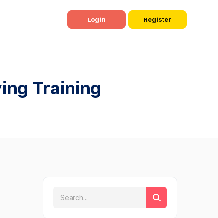
Login
Register
Driving Training