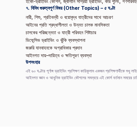
ইকো-ড্রাইভিং কৌশল, জ্বালানি সাশ্রয়ী ড্রাইভিং, কার পুলিং, গণপরিবহ
৭. বিবিধ গুরুত্বপূর্ণ বিষয় (Other Topics) – ৫ ঘণ্টা
নারী, শিশু, প্রতিবন্ধী ও বয়োবৃদ্ধ যাত্রীদের সাথে আচরণ
আইনের প্রতি শ্রদ্ধাশীলতা ও উন্নত চালক মানসিকতা
চালকের পরিচ্ছন্নতা ও যাত্রী পরিবহন শিষ্টাচার
ডিফেন্সিভ ড্রাইভিং ও ঝুঁকি ব্যবস্থাপনা
জরুরি যানবাহনকে অগ্রাধিকার প্রদান
আইনগত দায়–দায়িত্ব ও ক্ষতিপূরণ ব্যবস্থা
উপসংহার
এই ৬০ ঘণ্টার পূর্ণাঙ্গ ড্রাইভিং প্রশিক্ষণ কারিকুলাম একজন প্রশিক্ষণার্থীকে শুধু ল
আইনগত জ্ঞান ও আধুনিক ড্রাইভিং কৌশলের সমন্বয়ে এই কোর্স বর্তমান সময়ের চাহ