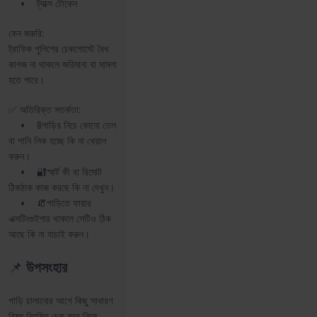
• ট্যাক্স টোকেন
কেন জরুরি:
ট্রাফিক পুলিশের চেকপোস্টে বৈধ
কাগজ না থাকলে জরিমানা বা মামলা
হতে পারে।
✅ অতিরিক্ত সতর্কতা:
• 🚦গাড়ির নিচে কোনো তেল
বা পানি লিক হচ্ছে কি না খেয়াল
করুন।
• 🔐স্মার্ট কী বা রিমোট
ঠিকঠাক কাজ করছে কি না দেখুন।
• 🧯গাড়িতে ফায়ার
এক্সটিংগুইশার থাকলে সেটিও ঠিক
আছে কি না যাচাই করুন।
📌
উপসংহার
গাড়ি চালানোর আগে কিছু সাধারণ
বিষয় নিয়মিত চেক করে নিলে