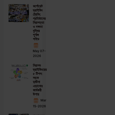
কর্পোরেট
ড্রাইভিং
ট্রেনিং:
প্রতিষ্ঠানের
নিরাপত্তা
ও দক্ষতা
বৃদ্ধির
পূর্ণাঙ্গ
গাইড
May 07-
2026
নিরাপদ
ড্রাইভিংয়ের
৫ টিপস:
সড়ক
দুর্ঘটনা
এড়ানোর
কার্যকরী
উপায়
Mar
15-2026