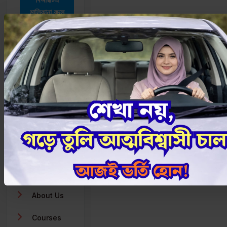
মালিকানা বদল
গাড়ির
মালিকানা
পরিবর্তন
ট্রাফিক
সংকেত
সড়ক আইন
Pages
Home
About Us
Courses