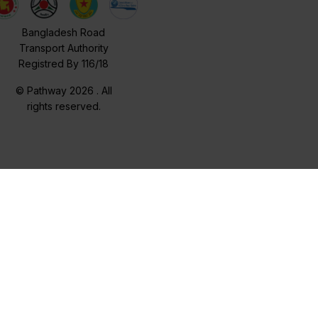
Bangladesh Road
Transport Authority
Registred By 116/18
© Pathway 2026 . All
rights reserved.