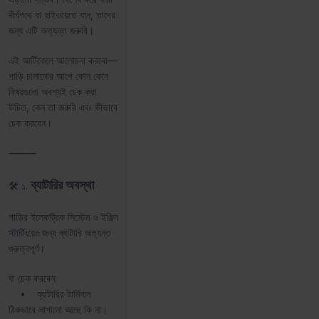
দীর্ঘপথে বা হাইওয়েতে যান, তাদের
জন্য এটি অত্যন্ত জরুরি।
এই আর্টিকেলে আলোচনা করবো—
গাড়ি চালানোর আগে কোন কোন
বিষয়গুলো অবশ্যই চেক করা
উচিত, কেন তা জরুরি এবং কীভাবে
চেক করবেন।
⸻
ব্যাটারির অবস্থা
🛠️ ১.
গাড়ির ইলেকট্রিক সিস্টেম ও ইঞ্জিন
স্টার্টিংয়ের জন্য ব্যাটারি অত্যন্ত
গুরুত্বপূর্ণ।
যা চেক করবেন:
• ব্যাটারির টার্মিনাল
ঠিকভাবে লাগানো আছে কি না।