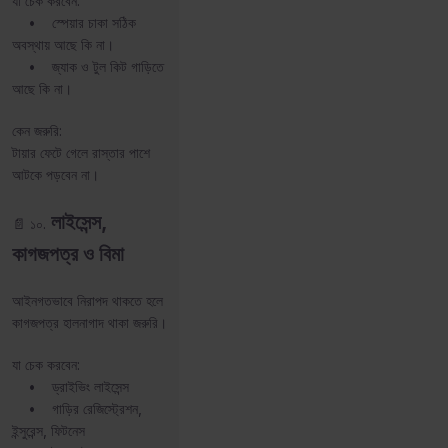
যা চেক করবেন:
• স্পেয়ার চাকা সঠিক
অবস্থায় আছে কি না।
• জ্যাক ও টুল কিট গাড়িতে
আছে কি না।
কেন জরুরি:
টায়ার ফেটে গেলে রাস্তার পাশে
আটকে পড়বেন না।
লাইসেন্স,
📄 ১০.
কাগজপত্র ও বিমা
আইনগতভাবে নিরাপদ থাকতে হলে
কাগজপত্র হালনাগাদ থাকা জরুরি।
যা চেক করবেন:
• ড্রাইভিং লাইসেন্স
• গাড়ির রেজিস্ট্রেশন,
ইন্সুরেন্স, ফিটনেস