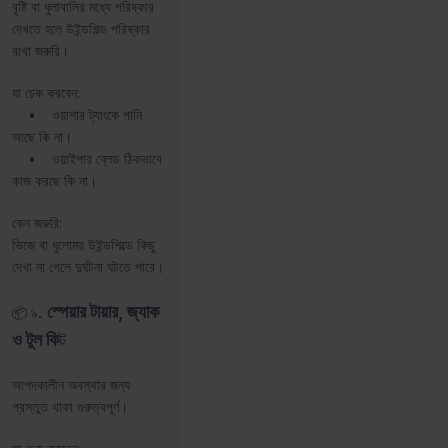
বৃষ্টি বা ধুলাবালির মধ্যে পরিষ্কার
দেখতে হলে উইন্ডশিল্ড পরিষ্কার
রাখা জরুরি।
যা চেক করবেন:
• ওয়াশার ট্যাংকে পানি
আছে কি না।
• ওয়াইপার ব্লেড ঠিকভাবে
কাজ করছে কি না।
কেন জরুরি:
ভিজে বা ধুলোময় উইন্ডশিল্ডে কিছু
দেখা না গেলে দুর্ঘটনা ঘটতে পারে।
.
স্পেয়ার টায়ার, জ্যাক
📦 ৯
ও টুল কি
ট
আপদকালীন অবস্থার জন্য
প্রস্তুত থাকা গুরুত্বপূর্ণ।