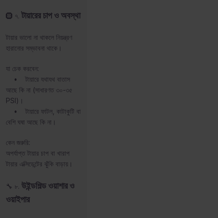
টায়ারের চাপ ও অবস্থা
🛞 ৭.
টায়ার ভালো না থাকলে নিয়ন্ত্রণ
হারানোর সম্ভাবনা থাকে।
যা চেক করবেন:
• টায়ারে যথাযথ বাতাস
আছে কি না (সাধারণত ৩০-৩৫
PSI)।
• টায়ারে ফাটল, কাটাকুটি বা
বেশি ঘষা আছে কি না।
কেন জরুরি:
অপর্যাপ্ত টায়ার চাপ বা খারাপ
টায়ার এক্সিডেন্টের ঝুঁকি বাড়ায়।
উইন্ডশিল্ড ওয়াশার ও
🔧 ৮.
ওয়াইপার