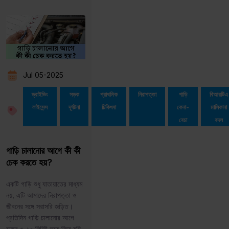
Jul 05-2025
ড্রাইভিং
সড়ক
প্রাথমিক
নিরাপত্তা
গাড়ি
বিআরটিএ
লাইসেন্স
দূর্ঘটনা
চিকিৎসা
কেনা-
মালিকানা
বেচা
বদল
গাড়ি চালানোর আগে কী কী
চেক করতে হয়?
একটি গাড়ি শুধু যাতায়াতের মাধ্যম
নয়, এটি আমাদের নিরাপত্তা ও
জীবনের সঙ্গে সরাসরি জড়িত।
প্রতিদিন গাড়ি চালানোর আগে
মাত্র ৫-১০ মিনিট সময় নিয়ে যদি