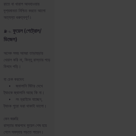
রাতে বা খারাপ আবহাওয়ায়
দৃশ্যমানতা নিশ্চিত করতে আলো
অত্যন্ত গুরুত্বপূর্ণ।
ফুয়েল (পেট্রোল/
⛽ ৬.
ডিজেল)
অনেক সময় আমরা তাড়াহুড়ায়
খেয়াল করি না, কিন্তু রাস্তায় পড়ে
বিপদে পড়ি।
যা চেক করবেন:
• জ্বালানি মিটার দেখে
ট্যাংকে জ্বালানি আছে কি না।
• লং ড্রাইভে যাচ্ছেন,
ট্যাংক পুরো ভরা থাকাই ভালো।
কেন জরুরি:
রাস্তার মাঝপথে ফুয়েল শেষ হয়ে
গেলে সমস্যায় পড়তে পারেন।