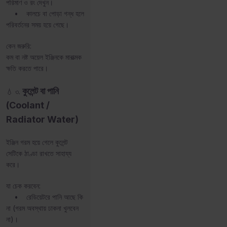
পরিমাণ ও রং দেখুন।
• কালচে বা পোড়া গন্ধ হলে
পরিবর্তনের সময় হয়ে গেছে।
কেন জরুরি:
কম বা নষ্ট অয়েল ইঞ্জিনকে মারাত্মক
ক্ষতি করতে পারে।
কুলেন্ট বা পানি
💧 ৩.
(Coolant /
Radiator Water)
ইঞ্জিন গরম হয়ে গেলে কুলেন্ট
সেটিকে ঠাণ্ডা রাখতে সাহায্য
করে।
যা চেক করবেন:
• রেডিয়েটরে পানি আছে কি
না (গরম অবস্থায় ঢাকনা খুলবেন
না)।