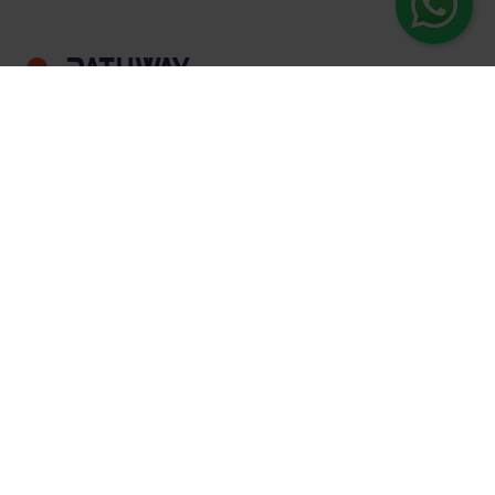
BRTA Registration No: 116/18 Established in
2018, Pathway Driving Training School has
quickly earned the trust of the short time. With
experienced instructors, quality and modern
classroom, we are committed to creating
responsible drivers for safer roads.
Office Time(Branch)
Opening Time: 7:00 AM to 10:00 PM
Saturday to Thursday
Friday - Maintenance Class: 4:00 PM, Theory
Class: 5:00 PM