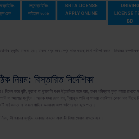
 ড্রাইভিং
নতুন ড্রাইভিং
BRTA LICENSE
DRIVIN
েন্স চেক
লাইসেন্স ২০২৬
APPLY ONLINE
LICENSE T
BD
 বা ওয়াশার ফ্লুইড ঢালতে হয়। ঢাকনা বন্ধ করে স্প্রে কাজ করছে কিনা পরীক্ষা করুন। নিয়মিত রক্ষণাবেক্
ক নিয়ম: বিস্তারিত নির্দেশিকা
য়। বিশেষ করে বৃষ্টি, কুয়াশা বা ধুলাবালি যখন উইন্ডশিল্ডে জমে যায়, তখন পরিষ্কার দৃশ্য বজায় রাখতে স
 পানি বা ওয়াশার ফ্লুইড। অনেক সময় দেখা যায়, ট্যাঙ্কে পানি না থাকায় ওয়াইপার কেবল ঘষা দিচ্ছে কি
টি সঠিকভাবে না করলে গাড়ির অন্যান্য অংশ ক্ষতিগ্রস্ত হতে পারে।
 নিয়ম, কী ধরনের ফ্লুইড ব্যবহার করবেন এবং কী বিষয় খেয়াল রাখতে হবে।