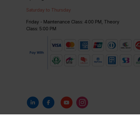
Saturday to Thursday
Friday - Maintenance Class: 4:00 PM, Theory
Class: 5:00 PM