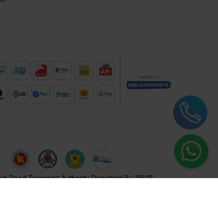
h Road Transport Authority Registred By 116/18
© Pathway 2026 . All rights reserved.