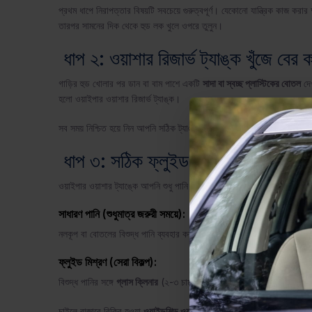
প্রথম ধাপে নিরাপত্তার বিষয়টি সবচেয়ে গুরুত্বপূর্ণ। যেকোনো যান্ত্রিক কাজ কর
তারপর সামনের দিক থেকে হুড লক খুলে ওপরে তুলুন।
ধাপ ২: ওয়াশার রিজার্ভ ট্যাঙ্ক খুঁজে বের 
গাড়ির হুড খোলার পর ডান বা বাম পাশে একটি
সাদা বা স্বচ্ছ প্লাস্টিকের বোতল
দে
হলো ওয়াইপার ওয়াশার রিজার্ভ ট্যাঙ্ক।
সব সময় নিশ্চিত হয়ে নিন আপনি সঠিক ট্যাঙ্ক খুলছেন, কারণ ভুল করে ইঞ্জিন কুলান্ট
ধাপ ৩: সঠিক ফ্লুইড বা মিশ্রণ প্রস্তুত 
ওয়াইপার ওয়াশার ট্যাঙ্কে আপনি শুধু পানি দিলেই চলবে না, বরং সঠিক ফ্লুইড ব্যব
সাধারণ পানি (শুধুমাত্র জরুরী সময়ে):
নলকূপ বা বোতলের বিশুদ্ধ পানি ব্যবহার করা যেতে পারে, তবে এতে কাঁচে দাগ বা
ফ্লুইড মিশ্রণ (সেরা বিকল্প):
বিশুদ্ধ পানির সঙ্গে
গ্লাস ক্লিনার
(২-৩ চামচ) মিশিয়ে নিন।
চাইলে বাজারে বিক্রি হওয়া
ওয়াইন্ডশিল্ড ওয়াশার ফ্লুইড
ব্যবহার করুন। এতে ক্লিনিং