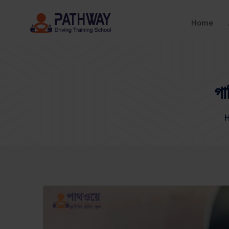
Home
গা