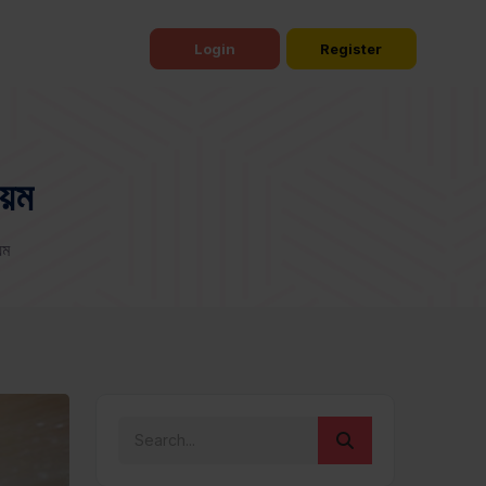
Login
Register
য়ম
়ম