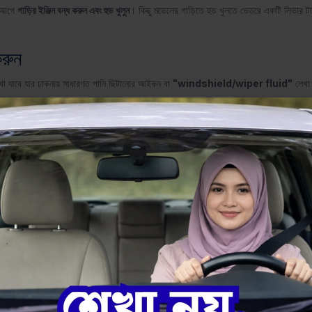
ার আগে
গাড়ির ইঞ্জিন বন্ধ করুন এবং হুড খুলুন
। কিছু মডেলের গাড়িতে হুড খুলতে ভেতরে একটি লিভার ট
করুন
খা যাবে যার ঢাকনায় সাধারণত পানি ছিটানোর আইকন বা
"windshield/wiper fluid"
লেখা
 বা ব্রেক ফ্লুইডের ট্যাঙ্কে পানি ঢেলে ফেললে তা মারাত্মক ক্ষতির কারণ হতে পারে।
করুন
হার করলে কার্যকারিতা অনেক বাড়ে। নিচে দুটি বিকল্প দেওয়া হলো:
 দুধলা পড়তে পারে। শীতের দিনে এটি জমে যেতে পারে।
 এজেন্ট ও অ্যান্টিফ্রিজ উপাদান থাকে।