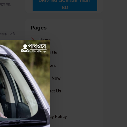
DRIVING LICENSE TEST
ানতে হয়,
BD
Pages
 থাকে। এটি
Home
About Us
Courses
Enroll Now
Contact Us
Blogs
Privacy Policy