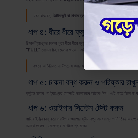
মনে রাখবেন,
ডিটারজেন্ট বা সাবান ব্যবহার করবেন না
, এতে পাইপ বা স্প্রে ন
ধাপ ৪: ধীরে ধীরে ফ্লুইড ঢালুন
রিজার্ভ ট্যাঙ্কের ঢাকনা খুলে ধীরে ধীরে ফ্লুইড ঢালুন। ঢালার সময় খেয়াল করুন
"FULL"
লেভেল চিহ্ন দেওয়া থাকে—এই পর্যন্তই ভরুন।
কখনো অতিরিক্ত বা উপচে যাওয়ার মতো ফ্লুইড দেবেন না, এতে ওভারফ্লো
ধাপ ৫: ঢাকনা বন্ধ করুন ও পরিষ্কার রাখু
ফ্লুইড ঢালার পর ট্যাঙ্কের ঢাকনাটি ভালোভাবে আটকে দিন। এটি যাতে ঢিলে না 
ধাপ ৬: ওয়াইপার সিস্টেম টেস্ট করুন
গাড়ির ইঞ্জিন চালু করে ওয়াইপার ওয়াশার সুইচ চাপুন এবং দেখুন পানি ঠিকঠাক স্
সমস্যা হয়েছে। সেক্ষেত্রে সার্ভিসিং প্রয়োজন